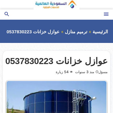
التجاوز
إلى
المحتوى
القائمة
بحث
عن
الرئيسية
ترميم منازل
عوازل خزانات 0537830223
عوازل خزانات 0537830223
مسؤل
منذ 3 سنوات
54
زيارة