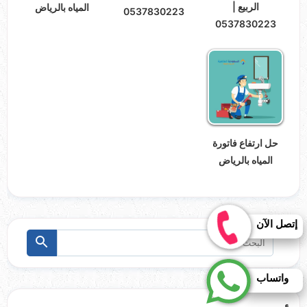
الربيع |
المياه بالرياض
0537830223
0537830223
حل ارتفاع فاتورة
المياه بالرياض
إتصل الآن
البحث
ابحث
عن:
واتساب