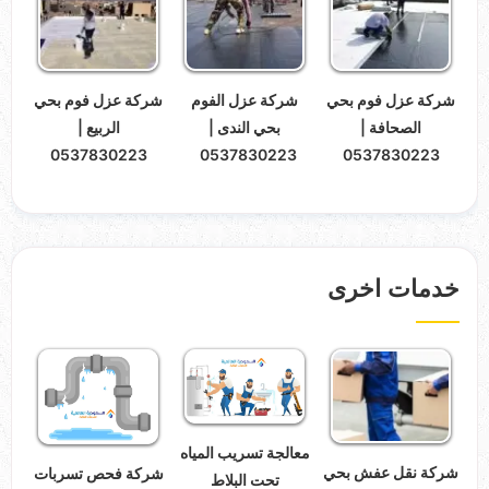
شركة عزل فوم بحي
شركة عزل الفوم
شركة عزل فوم بحي
الصحافة |
بحي الندى |
الربيع |
0537830223
0537830223
0537830223
خدمات اخرى
معالجة تسريب المياه
شركة نقل عفش بحي
شركة فحص تسربات
تحت البلاط